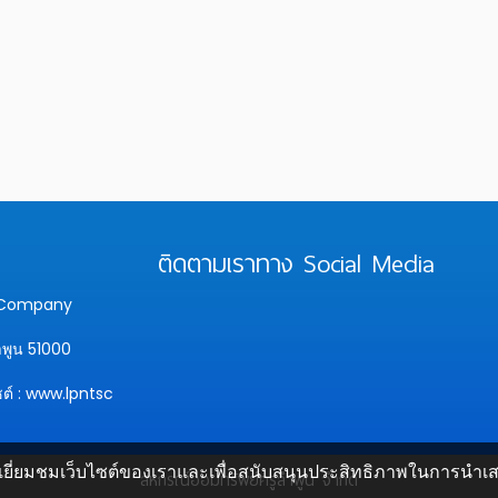
ติดตามเราทาง Social Media
y Company
ำพูน 51000
ซต์ : www.lpntsc
ยี่ยมชมเว็บไซต์ของเราและเพื่อสนับสนุนประสิทธิภาพในการนำเสนอข
สหกรณ์ออมทรัพย์ครูลำพูน จำกัด