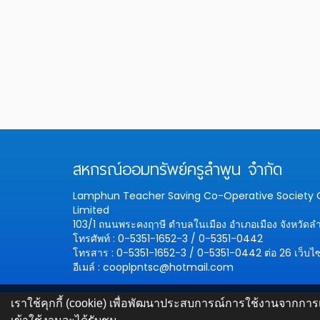
สหกรณ์ออมทรัพย์ครูลำพูน จำกัด
Lamphun Teacher Saving Co-Operative Societ
Limited
103/1 ถนนพระคงฤาษี ตำบลในเมือง อำเภอเมือง จังหวัดล
โทรศัพท์ : 0-5351-1652-3 / 0-5351-0442
โทรสาร : 0-5351-1652-3 / 0-5351-0442 ต่อ 26
เว็บไ
อีเมล์ : cooplpntsc@hotmail.com
เราใช้คุกกี้ (cookie) เพื่อพัฒนาประสบการณ์การใช้งานจากการเ