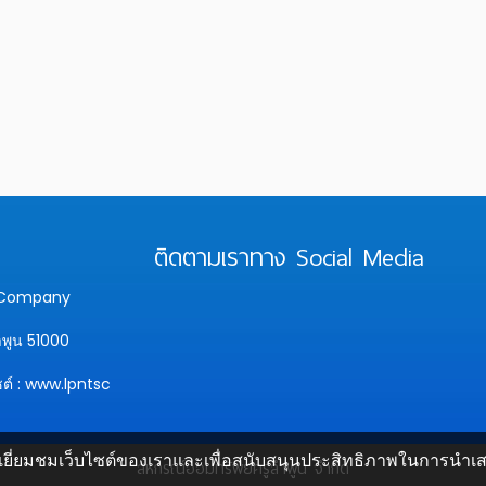
ติดตามเราทาง Social Media
y Company
ำพูน 51000
ซต์ : www.lpntsc
ยี่ยมชมเว็บไซต์ของเราและเพื่อสนับสนุนประสิทธิภาพในการนำเสนอข
สหกรณ์ออมทรัพย์ครูลำพูน จำกัด