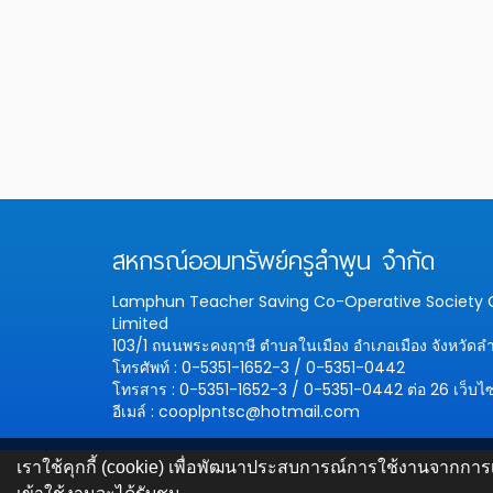
สหกรณ์ออมทรัพย์ครูลำพูน จำกัด
Lamphun Teacher Saving Co-Operative Societ
Limited
103/1 ถนนพระคงฤาษี ตำบลในเมือง อำเภอเมือง จังหวัดล
โทรศัพท์ : 0-5351-1652-3 / 0-5351-0442
โทรสาร : 0-5351-1652-3 / 0-5351-0442 ต่อ 26
เว็บไ
อีเมล์ : cooplpntsc@hotmail.com
เราใช้คุกกี้ (cookie) เพื่อพัฒนาประสบการณ์การใช้งานจากการเ