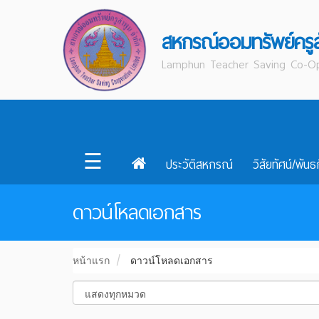
สหกรณ์ออมทรัพย์ครู
Lamphun Teacher Saving Co-Op
☰
ประวัติสหกรณ์
วิสัยทัศน์/พันธ
ดาวน์โหลดเอกสาร
หน้าแรก
ดาวน์โหลดเอกสาร