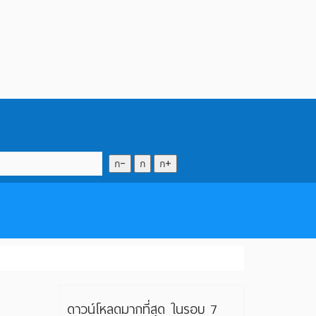
ก-
ก
ก+
ดาวน์โหลดมากที่สุด ในรอบ 7