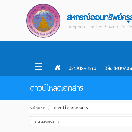
สหกรณ์ออมทรัพย์ครู
Lamphun Teacher Saving Co-Op
☰
ประวัติสหกรณ์
วิสัยทัศน์/พันธ
ดาวน์โหลดเอกสาร
หน้าแรก
ดาวน์โหลดเอกสาร