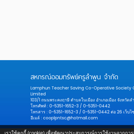
สหกรณ์ออมทรัพย์ครูลำพูน จำกัด
Lamphun Teacher Saving Co-Operative Societ
Limited
103/1 ถนนพระคงฤาษี ตำบลในเมือง อำเภอเมือง จังหวัดล
โทรศัพท์ : 0-5351-1652-3 / 0-5351-0442
โทรสาร : 0-5351-1652-3 / 0-5351-0442 ต่อ 26
เว็บไ
อีเมล์ : cooplpntsc@hotmail.com
เราใช้คุกกี้ (cookie) เพื่อพัฒนาประสบการณ์การใช้งานจากการเ