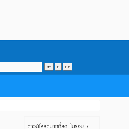
ก-
ก
ก+
ดาวน์โหลดมากที่สุด ในรอบ 7